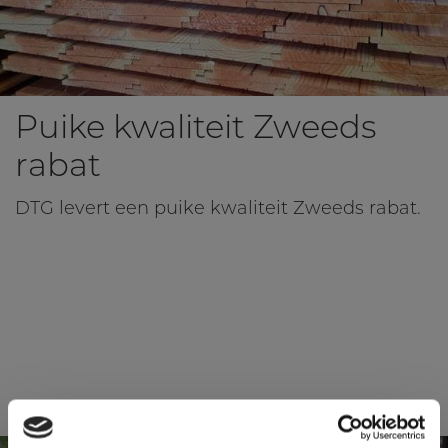
Puike kwaliteit Zweeds
rabat
DTG levert een puike kwaliteit Zweeds rabat.
Lees meer