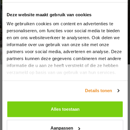
Deze website maakt gebruik van cookies
We gebruiken cookies om content en advertenties te
personaliseren, om functies voor social media te bieden
en om ons websiteverkeer te analyseren. Ook delen we
informatie over uw gebruik van onze site met onze
partners voor social media, adverteren en analyse. Deze
partners kunnen deze gegevens combineren met andere
informatie die u aan ze heeft verstrekt of die ze hebben
Op bezoek bij de
verzameld op basis van uw gebruik van hun services.
leverancier
Details tonen
Recent hebben wij een bezoek gebracht aan
onze vaste leverancier voor gelamineerde
Alles toestaan
liggers en Holzbau Elemente. Hier hebben wij
de huidige stand van zaken besproken en
Aanpassen
vooral gekeken naar de nieuwe