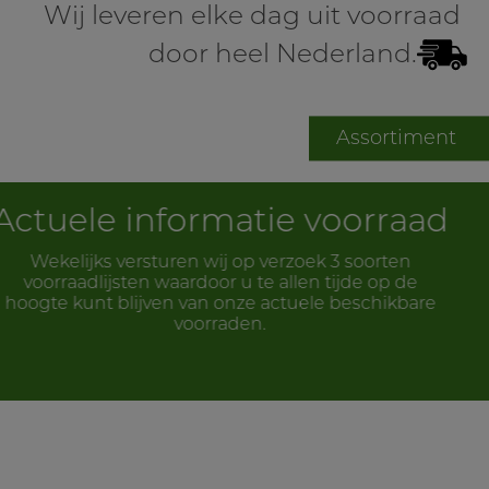
Wij leveren elke dag uit voorraad
door heel Nederland.
Assortiment
e voorraad
Product infor
zoek 3 soorten
Hier vindt u de productbladen
llen tijde op de
producten binnen ons assortimen
tuele beschikbare
over o.a. toepassing, verwerkin