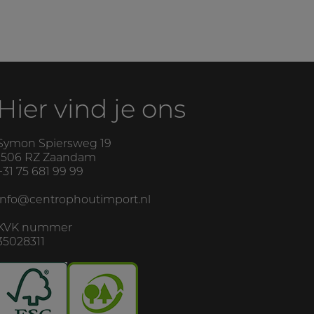
Hier vind je ons
Symon Spiersweg 19
1506 RZ
Zaandam
+31 75 681 99 99
info@centrophoutimport.nl
KVK nummer
35028311